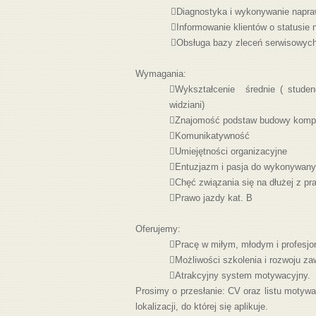
Diagnostyka i w
ykonywanie napr

Informowanie klientów o statusie 

Obsługa bazy zleceń serwisowyc
Wymagania:

Wykształcenie średnie ( studen
widziani)

Znajomość podstaw budowy komput

Komunikatywność

Umiejętności organizacyjne

Entuzjazm i pasja do wykonywan

Chęć związania się na dłużej z p

Prawo jazdy kat. B
Oferujemy:

Pracę w miłym, młodym i profesjo

Możliwości szkolenia i rozwoju z

Atrakcyjny system motywacyjny.
Prosimy o przesłanie: CV oraz listu motyw
lokalizacji, do której się aplikuje.