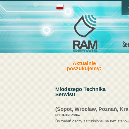
Aktualnie
poszukujemy:
Młodszego Technika
Serwisu
(Sopot, Wrocław, Poznań, Kra
Nr Ref.:TBRX
0
/DZ
Do zadań osoby zatrudnionej na tym stanow