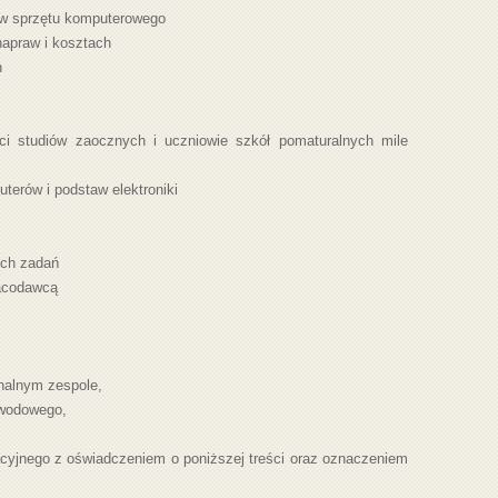
aw
sprzętu komputerowego
napraw i kosztach
h
ci studiów zaocznych i uczniowie szkół pomaturalnych mile
erów i podstaw elektroniki
ych zadań
racodawcą
nalnym zespole,
awodowego,
acyjnego z oświadczeniem o poniższej treści oraz oznaczeniem