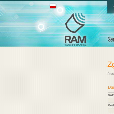
Z
Pros
Dan
Naz
Kod