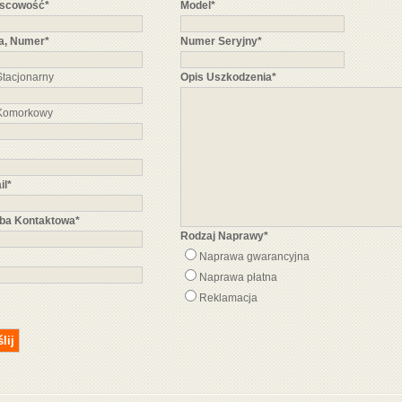
jscowość*
Model*
ca, Numer*
Numer Seryjny*
Stacjonarny
Opis Uszkodzenia*
 Komorkowy
il*
ba Kontaktowa*
Rodzaj Naprawy*
Naprawa gwarancyjna
Naprawa płatna
Reklamacja