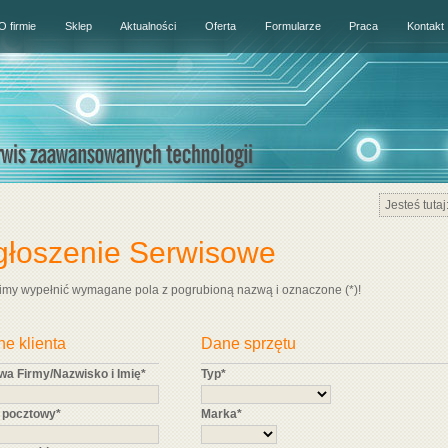
O firmie
Sklep
Aktualności
Oferta
Formularze
Praca
Kontakt
Jesteś tutaj
głoszenie Serwisowe
imy wypełnić wymagane pola z pogrubioną nazwą i oznaczone (*)!
e klienta
Dane sprzętu
wa Firmy/Nazwisko i Imię*
Typ*
 pocztowy*
Marka*