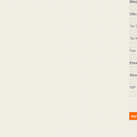
Mie
Uli
Tel 
Tel
Fax
Ema
Oso
NIP