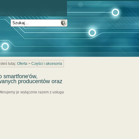
steś tutaj:
Oferta
>
Części i akcesoria
o smartfone'ów,
wanych producentów oraz
erujemy je wyłącznie razem z usługa