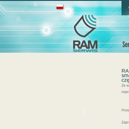
RAM
sm
czę
Ze w
napr
Prow
Zapr