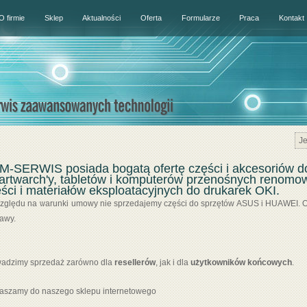
O firmie
Sklep
Aktualności
Oferta
Formularze
Praca
Kontakt
Je
-SERWIS posiada bogatą ofertę części i akcesoriów d
artwarch'y, tabletów i komputerów przenośnych renomo
ści i materiałów eksploatacyjnych do drukarek OKI.
zględu na warunki umowy nie sprzedajemy części do sprzętów ASUS i HUAWEI. Of
awy.
adzimy sprzedaż zarówno dla
resellerów
, jak i dla
użytkowników końcowych
.
aszamy do naszego sklepu internetowego