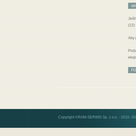
sk
Jeśl
(22)
Aby 
Pod
eksp
FO
Copyright ©RAM-SERWIS Sp. z o.o. - 2010 -202