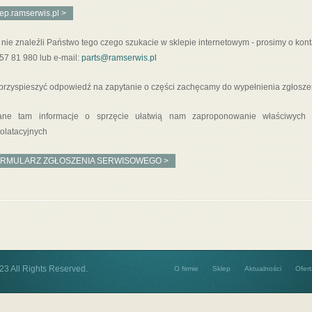
lep.ramserwis.pl >
i nie znaleźli Państwo tego czego szukacie w sklepie internetowym - prosimy o konta
 57 81 980 lub e-mail:
parts@ramserwis.pl
przyspieszyć odpowiedź na zapytanie o części zachęcamy do wypełnienia zgłosz
ane tam informacje o sprzęcie ułatwią nam zaproponowanie właściwych c
olatacyjnych
RMULARZ ZGŁOSZENIA SERWISOWEGO >
3 All Rights Reserved.
O firmie
Sklep
Aktualności
Ofer