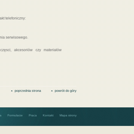
kt telefoniczny:
enia serwisowego.
zęsci, akcesoriów czy materiałów
poprzednia strona
powrót do góry
ta
Formularze
Praca
Kontakt
Mapa strony