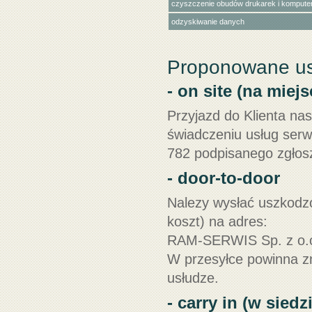
czyszczenie obudów drukarek i kompute
odzyskiwanie danych
Proponowane us
- on site (na miejs
Przyjazd do Klienta na
świadczeniu usług serw
782 podpisanego zgłosz
- door-to-door
Nalezy wysłać uszkodzo
koszt) na adres:
RAM-SERWIS Sp. z o.o
W przesyłce powinna z
usłudze.
- carry in (w siedz