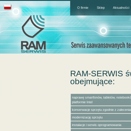
O firmie
Sklep
Aktualności
RAM-SERWIS świ
obejmujące:
naprawę smartfonów, tabletów, notebook
platformie Intel
konserwacje sprzętu zgodnie z zaleceni
modernizację sprzętu
instalacje i serwis oprogramowania