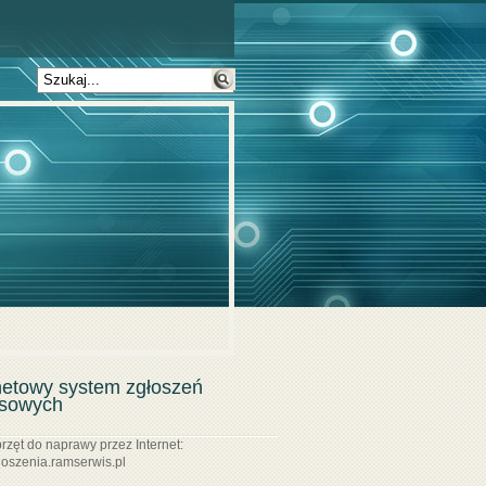
netowy system zgłoszeń
isowych
rzęt do naprawy przez Internet:
gloszenia.ramserwis.pl