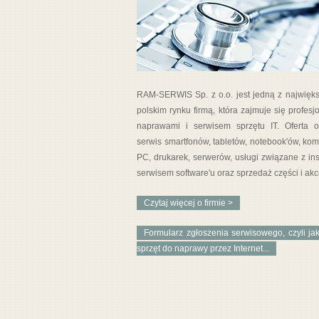
RAM-SERWIS Sp. z o.o. jest jedną z najwięk
polskim rynku firmą, która zajmuje się profesj
naprawami i serwisem sprzętu IT. Oferta 
serwis smartfonów, tabletów, notebook'ów, ko
PC, drukarek, serwerów, usługi związane z inst
serwisem software'u oraz sprzedaż części i akc
Czytaj więcej o firmie >
Formularz zgłoszenia serwisowego, czyli jak
sprzęt do naprawy przez Internet...