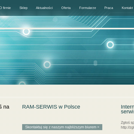
O firmie
Sklep
Aktualności
Oferta
Formularze
Praca
Kontakt
ś na
RAM-SERWIS w Polsce
Inter
serw
Zgłoś sp
Skontaktuj się z naszym najbliższym biurem >
http://z