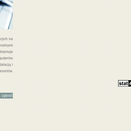
szych na
onalnymi
obejmuje
mputerów
alacją i
esoriów.
 zgłosić