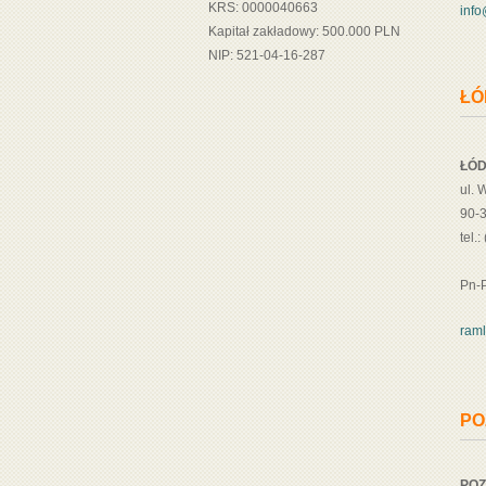
KRS: 0000040663
info
Kapitał zakładowy: 500.000 PLN
NIP: 521-04-16-287
ŁÓ
ŁÓD
ul. 
90-
tel.
Pn-P
ram
PO
PO