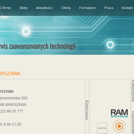
O firmie
Sklep
Aktualności
Oferta
Formularze
Praca
Kontakt
RSZAWA
RSZAWA
Jerozolimskie 200
486 WARSZAWA
: (22) 86 32 777
t, 9.00-17.00