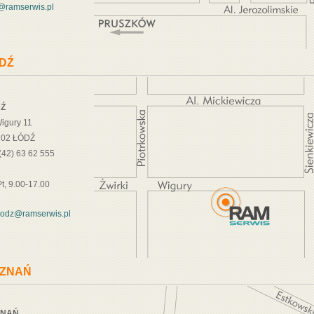
@ramserwis.pl
DŹ
Ź
Wigury 11
302 ŁÓDŹ
: (42) 63 62 555
t, 9.00-17.00
lodz@ramserwis.pl
ZNAŃ
ZNAŃ