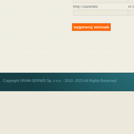
imię i nazwisko
nr 
Copyright ©RAM-SERWIS Sp. z o.o. - 2010 -2023 All Rights Reserved.