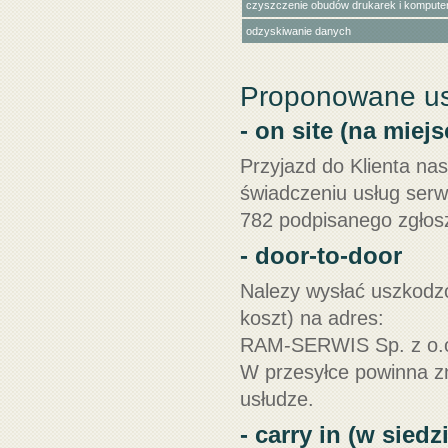
czyszczenie obudów drukarek i kompute
odzyskiwanie danych
Proponowane us
- on site (na miejs
Przyjazd do Klienta na
świadczeniu usług serw
782 podpisanego zgłosz
- door-to-door
Nalezy wysłać uszkodzo
koszt) na adres:
RAM-SERWIS Sp. z o.o
W przesyłce powinna z
usłudze.
- carry in (w siedz