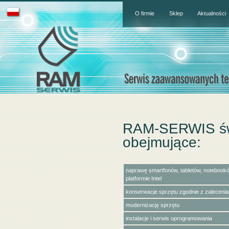
O firmie
Sklep
Aktualności
RAM-SERWIS świ
obejmujące:
naprawę smartfonów, tabletów, notebook
platformie Intel
konserwacje sprzętu zgodnie z zaleceni
modernizację sprzętu
instalacje i serwis oprogramowania