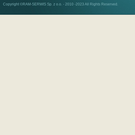
Copyright ©RAM-SERWIS Sp. z o.o. - 2010 -2023 All Rights Reserved.