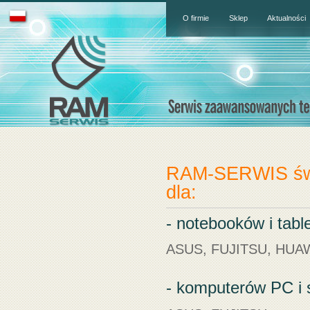
O firmie
Sklep
Aktualności
RAM-SERWIS świ
dla:
- notebooków i tabl
ASUS, FUJITSU, HUA
- komputerów PC i 