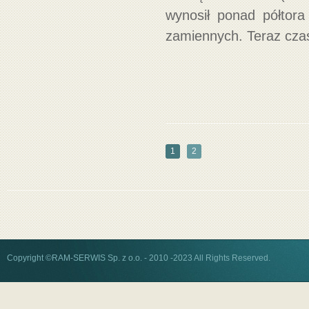
wynosił ponad półtor
zamiennych. Teraz cza
1
2
Copyright ©RAM-SERWIS Sp. z o.o. - 2010 -2023 All Rights Reserved.