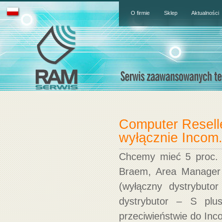
O firmie
Sklep
Aktualności
Computer Reselle
wyłącznie Incom.
Chcemy mieć 5 proc. 
Braem, Area Manager 
(wyłączny dystrybuto
dystrybutor – S plu
przeciwieństwie do Inc