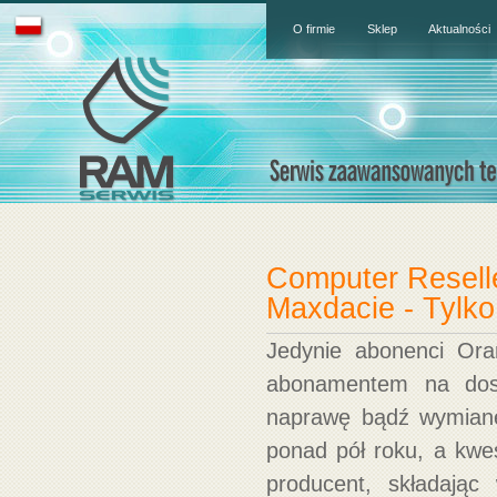
O firmie
Sklep
Aktualności
Computer Resell
Maxdacie - Tylko
Jedynie abonenci Ora
abonamentem na dost
naprawę bądź wymian
ponad pół roku, a kwes
producent, składają