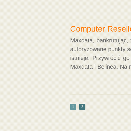
Computer Reselle
Maxdata, bankrutując, 
autoryzowane punkty se
istnieje. Przywrócić g
Maxdata i Belinea. Na r
1
2