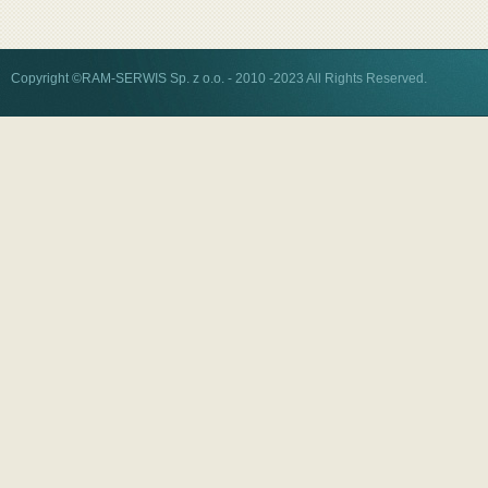
Copyright ©RAM-SERWIS Sp. z o.o. - 2010 -2023 All Rights Reserved.