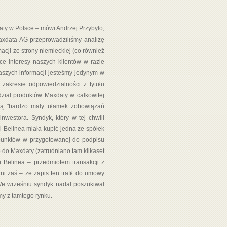
aty w Polsce – mówi Andrzej Przybyło,
axdata AG przeprowadziliśmy analizę
acji ze strony niemieckiej (co również
ce interesy naszych klientów w razie
aszych informacji jesteśmy jedynym w
 zakresie odpowiedzialności z tytułu
dział produktów Maxdaty w całkowitej
wią "bardzo mały ułamek zobowiązań
nwestora. Syndyk, który w tej chwili
 Belinea miała kupić jedna ze spółek
punktów w przygotowanej do podpisu
do Maxdaty (zatrudniano tam kilkaset
Belinea – przedmiotem transakcji z
i zaś – że zapis ten trafił do umowy
We wrześniu syndyk nadal poszukiwał
my z tamtego rynku.