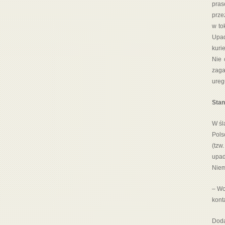
pras
prze
w to
Upad
kuri
Nie 
zaga
ureg
Stan
W śl
Pols
(tzw
upad
Niem
– Wc
kont
Doda