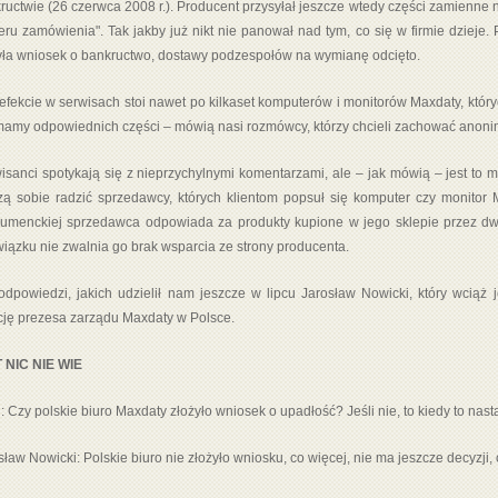
ructwie (26 czerwca 2008 r.). Producent przysyłał jeszcze wtedy części zamienne
ru zamówienia". Tak jakby już nikt nie panował nad tym, co się w firmie dzieje
yła wniosek o bankructwo, dostawy podzespołów na wymianę odcięto.
efekcie w serwisach stoi nawet po kilkaset komputerów i monitorów Maxdaty, który
mamy odpowiednich części – mówią nasi rozmówcy, którzy chcieli zachować anon
isanci spotykają się z nieprzychylnymi komentarzami, ale – jak mówią – jest to
ą sobie radzić sprzedawcy, których klientom popsuł się komputer czy monitor
umenckiej sprzedawca odpowiada za produkty kupione w jego sklepie przez dwa
iązku nie zwalnia go brak wsparcia ze strony producenta.
odpowiedzi, jakich udzielił nam jeszcze w lipcu Jarosław Nowicki, który wciąż j
cję prezesa zarządu Maxdaty w Polsce.
 NIC NIE WIE
 Czy polskie biuro Maxdaty złożyło wniosek o upadłość? Jeśli nie, to kiedy to nast
sław Nowicki: Polskie biuro nie złożyło wniosku, co więcej, nie ma jeszcze decyzji, 