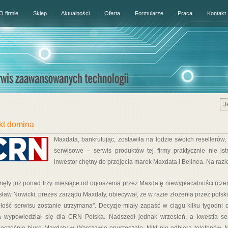
O firmie
Sklep
Aktualności
Oferta
Formularze
Praca
Kontakt
J
kt domina
Maxdata, bankrutując, zostawiła na lodzie swoich resellerów
serwisowe – serwis produktów tej firmy praktycznie nie ist
inwestor chętny do przejęcia marek Maxdata i Belinea. Na razie
nęły już ponad trzy miesiące od ogłoszenia przez Maxdatę niewypłacalności (czerw
sław Nowicki, prezes zarządu Maxdaty, obiecywał, że w razie złożenia przez polski
głość serwisu zostanie utrzymana". Decyzje miały zapaść w ciągu kilku tygodni
a wypowiedział się dla CRN Polska. Nadszedł jednak wrzesień, a kwestia ser