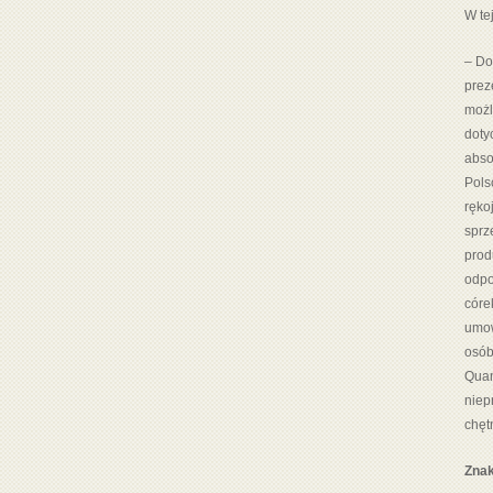
W te
– Do
prez
możl
doty
abso
Pols
ręko
sprz
prod
odpo
córe
umow
osób
Quan
niep
chęt
Znak