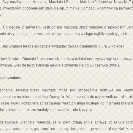
 Czy możliwe jest, że markę Maxdata i Belinea ktoś kupi? Jarosław Nowicki: Z
z inwestorów, podobnie jak stało się np. z marką Compaq. Rozmowy są prowadzo
ji.
 Co będzie z serwisem, jeśli polska Maxdata złoży wniosek o upadłość? Jaro
anie utrzymana, jednak wszelkie decyzje zapadną w ciągu najbliższych tygodni.
 Jak wygląda teraz i jak będzie wyglądać dalsza działalność biura w Polsce?
sław Nowicki: Obecnie firma prowadzi bieżącą działalność, wywiązuje się ze wszyst
wienia, więc de facto sytuacja niewiele zmieniła się od 25 czerwca 2008 r.
 uderzeniowa
edbanie serwisu przez Maxdatę może być szczególnie dotkliwe dla klientó
amentem na Internet mobilny Orange'a. W ten sposób do użytkowników trafiło oko
 razie awarii komputera sprzedanego wraz z usługą dostępu do Internetu klient 
iaż z Internetu – ze zrozumiałych powodów – nie korzysta.
dstawiciele Orange'a twierdzą, że w pełni zdają sobie sprawę, iż serwis sprz
zany zapewnieniem gwarancji na laptopy dostarczone przez polski oddział Max