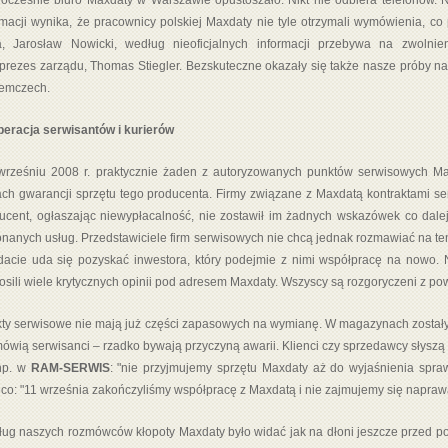
ocześnie biuro Maxdaty w Warszawie opustoszało. Nikt nie odbiera telefonów. Ni
rmacji wynika, że pracownicy polskiej Maxdaty nie tyle otrzymali wymówienia, co p
a, Jarosław Nowicki, według nieoficjalnych informacji przebywa na zwolnien
prezes zarządu, Thomas Stiegler. Bezskuteczne okazały się także nasze próby na
emczech.
eracja serwisantów i kurierów
rześniu 2008 r. praktycznie żaden z autoryzowanych punktów serwisowych M
ch gwarancji sprzętu tego producenta. Firmy związane z Maxdatą kontraktami se
ucent, ogłaszając niewypłacalność, nie zostawił im żadnych wskazówek co dalej.
nanych usług. Przedstawiciele firm serwisowych nie chcą jednak rozmawiać na ten
acie uda się pozyskać inwestora, który podejmie z nimi współpracę na nowo. Ni
osili wiele krytycznych opinii pod adresem Maxdaty. Wszyscy są rozgoryczeni z 
ty serwisowe nie mają już części zapasowych na wymianę. W magazynach zostały tyl
mówią serwisanci – rzadko bywają przyczyną awarii. Klienci czy sprzedawcy słyszą
np. w
RAM-SERWIS
: "nie przyjmujemy sprzętu Maxdaty aż do wyjaśnienia spraw
co: "11 września zakończyliśmy współpracę z Maxdatą i nie zajmujemy się naprawą
ug naszych rozmówców kłopoty Maxdaty było widać jak na dłoni jeszcze przed