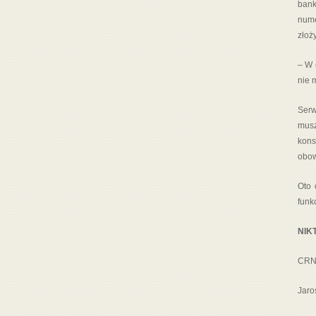
bank
nume
złoż
– W 
nie 
Serw
musz
kons
obow
Oto 
funk
NIKT
CRN:
Jaro