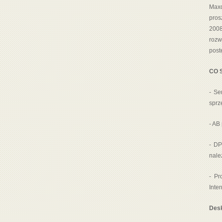
Maxd
pros
2008
rozw
post
CO 
- Se
sprz
- AB
- DP
nale
- Pr
Inte
Desk