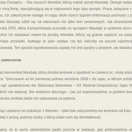
owy Orange'a. – Dla naszych klientów, którzy nabyli sprzęt Maxdaty, Orange wyk
z inną firmę, specjalizującą się w naprawach tego typu sprzętu. Prace związane
ku, ich zakończenie nastąpi w ciągu około trzech tygodni (informacja pochodzi z p
ek Maxdaty odbił się na interesach nie tylko firm serwisowych. Jak dowiedzieli
erska DPD, która transportowała przesyłki ze sprzętem Maxdaty w systemie door-t
chce ich wydawać nawet na prośbę klientów, którzy są gotowi zapłacić za usłu
rnęła przesyłki, traktując je jako zastaw czy też zaliczkę na poczet należno
ulowała. Ten sposób egzekwowania zapłaty nie jest zgodny z prawem, ale świadcz
 zawieszenia
ad niemieckiej Maxdaty, która złożyła wniosek o upadłość w czerwcu br., miały pójść
ce. Tymczasem aż do pierwszej połowy września 2008 r. do sądu, w którym polsk
. sąd upadłościowy dla Warszawy Mokotowa – XX Wydział Gospodarczy Sądu 
łość nie wpłynął. Nie wiadomo dlaczego – jak już wspominaliśmy, w polskim bi
iecka centrala także nie odpowiada na pytania.
iąż czekamy na instrukcje z Niemiec – tylko tyle usłyszeliśmy we wrześniu od Ew
akty z prasą, jedynej osoby, z którą udało nam się skontaktować.
jmy, że to samo stwierdzenie padło jeszcze w wakacje, gdy próbowaliśmy ust