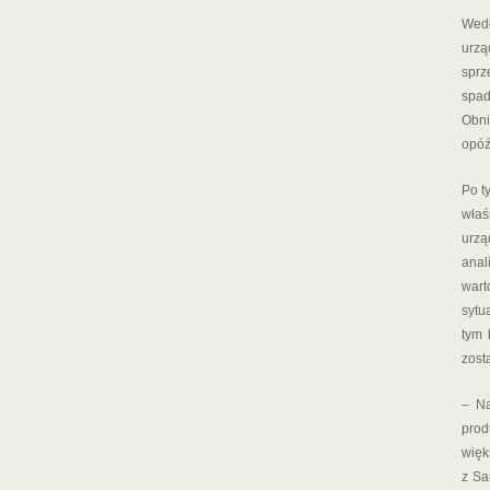
Wedł
urzą
sprz
spad
Obni
opóź
Po t
właś
urzą
anal
wart
sytu
tym 
zost
– Na
prod
więk
z Sa