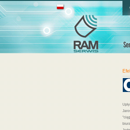
Efe
Upły
Jaro
"cią
biur