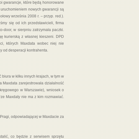
upi gwarancje, które będą honorowane
 z uruchomieniem nowych gwarancji są
ołowy września 2008 r. – przyp. red.).
śmy się od ich przedstawicieli, firma
o-door, w sierpniu zatrzymała paczki.
gę kurierską z własnej kieszeni. DPD
ści, których Maxdata wobec niej nie
y od desperacji kontrahenta.
 biura w kilku innych krajach, w tym w
a Maxdata zarejestrowała działalność
Okręgowego w Warszawie), wniosek o
urze Maxdaty nie ma z kim rozmawiać.
y Pragi, odpowiadającej w Maxdacie za
alić, co będzie z serwisem sprzętu