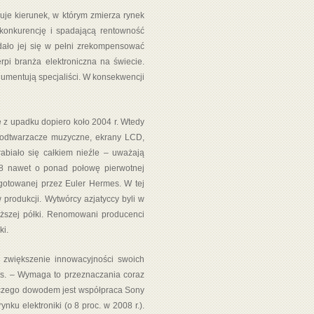
je kierunek, w którym zmierza rynek
konkurencję i spadającą rentowność
udało jej się w pełni zrekompensować
erpi branża elektroniczna na świecie.
rgumentują specjaliści. W konsekwencji
ę z upadku dopiero koło 2004 r. Wtedy
e odtwarzacze muzyczne, ekrany LCD,
rabiało się całkiem nieźle – uważają
08 nawet o ponad połowę pierwotnej
ygotowanej przez Euler Hermes. W tej
 produkcji. Wytwórcy azjatyccy byli w
niższej półki. Renomowani producenci
ki.
 zwiększenie innowacyjności swoich
es. – Wymaga to przeznaczania coraz
 czego dowodem jest współpraca Sony
ku elektroniki (o 8 proc. w 2008 r.).