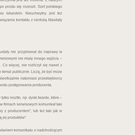
eczynna jest też infolinia. Z naszych
o prostu się rozeszli. Szef polskiego
iu lekarskim. Nieuchwytny jest też
wiązania kontaktu z centralą Maxdaty
axdaty nie przyjmował do naprawy w
rwisowymi nie miały innego wyjścia –
 Co więcej, nie rozliczył się nawet z
 temat publicznie. Liczą, że być może
eoficjalnie natomiast przedsiębiorcy
powodu postępowania producenta.
ko resztki, np. dyski twarde, które –
 w firmach serwisowych komunikat taki
y z producentem", lub też taki jak w
 jej produktów".
 podaniem komunikatu o nadchodzącym