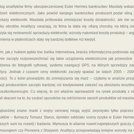
ug analityków firmy ubezpieczeniowej Euler Hermes bankructwo Maxdaty wskazu
dzeń elektronicznych. Jako powód swojego bankructwa producent podał silną 
edaży elektroniki. Maxdata próbowała zmniejszać koszty działalności, ale nie 
ku obrotów. Analitycy uważają, że firma ta stała się ofiarą choroby, na którą ci
żyła się rentowność sprzedaży elektroniki, wzrosły natomiast koszty produkcji – a
nienia w płatnościach stały się bardziej dotkliwe niż kiedyś.
ym, jak z hukiem pękła tzw. bańka internetowa, branża informatyczna podniosła si
nie zaczęły rozpowszechniać się takie urządzenia elektroniczne jak przenośn
dzenia do fotografii cyfrowej, systemy nawigacji GPS, na których sprzedaży za
itycy. Jednak z czasem ceny elektroniki zaczęły spadać (w latach 2005 – 20
ości). To z kolei prowadziło do zmniejszania się marż – czytamy w analizie prz
acji producentom zaczęło bardziej niż kiedykolwiek zależeć na obniżaniu kosztów
bezkonkurencyjni. Co więcej, to oni właśnie wprowadzili na rynek produkty z 
ali skazani na to, by szukać sposobów na odróżnienie swoich produktów od masów
jbardziej znane marki z wojny cenowej mogą wyjść zwycięsko tylko poprzez
uktów – tłumaczy Tomasz Starus, dyrektor oddziału oceny ryzyka w Euler Herm
szych sum na rozwój i badania. Wymusza to alianse nawet największych graczy,
msungiem czy Pioneera z Sharpem. Analitycy przepowiadają kolejne wzrosty na ryn