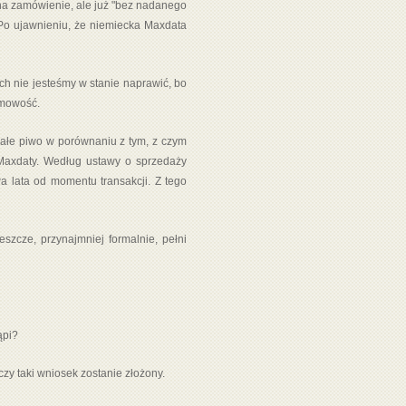
 na zamówienie, ale już "bez nadanego
. Po ujawnieniu, że niemiecka Maxdata
ch nie jesteśmy w stanie naprawić, bo
imowość.
 małe piwo w porównaniu z tym, z czym
 Maxdaty. Według ustawy o sprzedaży
 lata od momentu transakcji. Z tego
eszcze, przynajmniej formalnie, pełni
ąpi?
czy taki wniosek zostanie złożony.