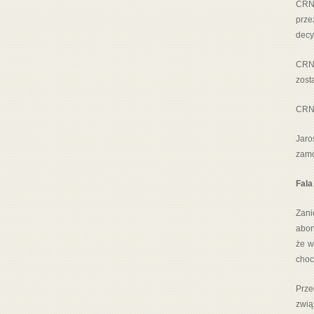
CRN:
prze
decyz
CRN:
zost
CRN:
Jaro
zamó
Fala
Zani
abon
że w
choc
Prze
zwią