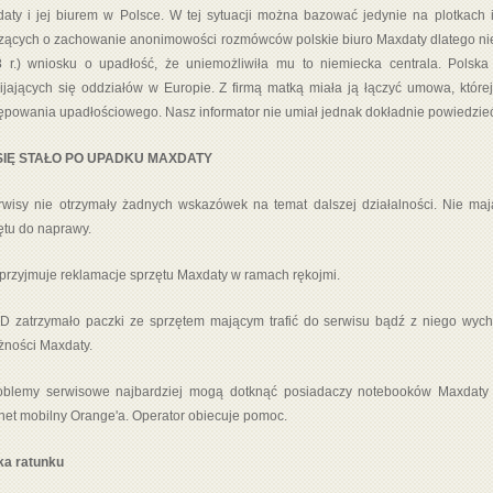
aty i jej biurem w Polsce. W tej sytuacji można bazować jedynie na plotkach i
zących o zachowanie anonimowości rozmówców polskie biuro Maxdaty dlatego nie z
 r.) wniosku o upadłość, że uniemożliwiła mu to niemiecka centrala. Polska
ijających się oddziałów w Europie. Z firmą matką miała ją łączyć umowa, któr
ępowania upadłościowego. Nasz informator nie umiał jednak dokładnie powiedzieć, 
SIĘ STAŁO PO UPADKU MAXDATY
rwisy nie otrzymały żadnych wskazówek na temat dalszej działalności. Nie maj
ętu do naprawy.
 przyjmuje reklamacje sprzętu Maxdaty w ramach rękojmi.
D zatrzymało paczki ze sprzętem mającym trafić do serwisu bądź z niego wyc
żności Maxdaty.
oblemy serwisowe najbardziej mogą dotknąć posiadaczy notebooków Maxdat
rnet mobilny Orange'a. Operator obiecuje pomoc.
a ratunku