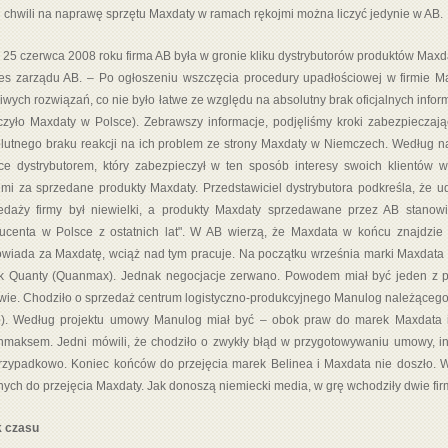
j chwili na naprawę sprzętu Maxdaty w ramach rękojmi można liczyć jedynie w AB.
 25 czerwca 2008 roku firma AB była w gronie kliku dystrybutorów produktów Maxd
es zarządu AB. – Po ogłoszeniu wszczęcia procedury upadłościowej w firmie M
iwych rozwiązań, co nie było łatwe ze względu na absolutny brak oficjalnych inform
czyło Maxdaty w Polsce). Zebrawszy informacje, podjęliśmy kroki zabezpieczają
lutnego braku reakcji na ich problem ze strony Maxdaty w Niemczech. Według n
ce dystrybutorem, który zabezpieczył w ten sposób interesy swoich klientów w
jmi za sprzedane produkty Maxdaty. Przedstawiciel dystrybutora podkreśla, że u
edaży firmy był niewielki, a produkty Maxdaty sprzedawane przez AB stano
ucenta w Polsce z ostatnich lat". W AB wierzą, że Maxdata w końcu znajdzie i
wiada za Maxdatę, wciąż nad tym pracuje. Na początku września marki Maxdata i
k Quanty (Quanmax). Jednak negocjacje zerwano. Powodem miał być jeden z 
ie. Chodziło o sprzedaż centrum logistyczno-produkcyjnego Manulog należącego 
). Według projektu umowy Manulog miał być – obok praw do marek Maxdata i 
maksem. Jedni mówili, że chodziło o zwykły błąd w przygotowywaniu umowy, inn
rzypadkowo. Koniec końców do przejęcia marek Belinea i Maxdata nie doszło. 
nych do przejęcia Maxdaty. Jak donoszą niemiecki media, w grę wchodziły dwie fir
 czasu