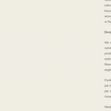
Jedn
info
biur
wice
w Ni
Desp
We w
rama
prod
wyko
Maxd
wygł
Punk
jak 
jak 
Asse
Wedł