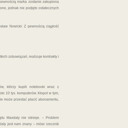
 pewnością marka zostanie zakupiona
ne, jednak nie podjęto ostatecznych
sław Nowicki: Z pewnością ciągłość
kich zobowiązań, realizuje kontrakty i
w, którzy kupili notebooki wraz z
ło 10 tys. komputerów. Kłopot w tym,
nie może przestać płacić abonamentu,
ętu Maxdaty nie istnieje. – Problem
daty jest nam znany – mówi rzecznik